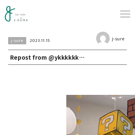
j-sure
j-sure
2023.11.15
Repost from @ykkkkkk…