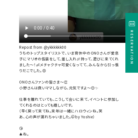
RESERVATION
Repost from @ykkkkkk00
うちのトップスタイリストで、いま育休中のONOさんが愛息
子にマリオの仮装をして、差し入れ🍖持って、遊びに来てくれ
ました〜！👶メチャクチャ可愛くなってて、みんなから引っ張
りだこでした。😍
ONOさんファンの皆さま〜👏
小野さんは良いママしながら、元気ですよ〜😊✨
仕事を離れていても、こうして会いに来て、イベントに参加し
てくれるのはとっても嬉しいです。
（早く戻って来てね。来年は一緒にハロウィンね。笑
あ、心の声が漏れちゃいました。🤭by Yoshie）
😘
🎄ね。